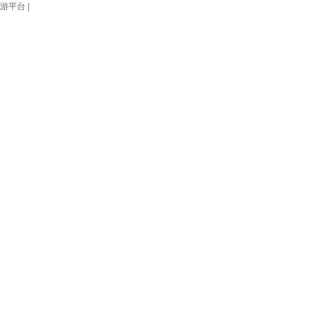
游平台
|