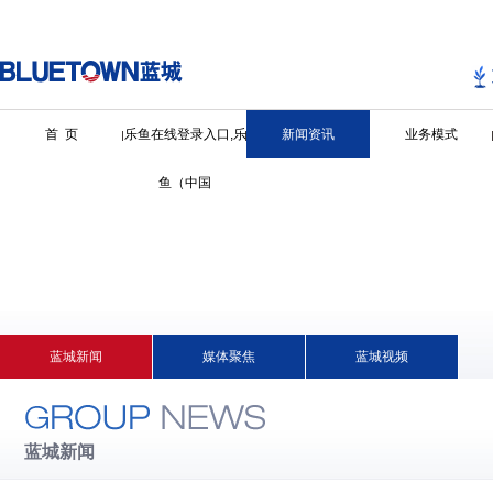
首 页
乐鱼在线登录入口,乐
新闻资讯
业务模式
鱼（中国
蓝城新闻
媒体聚焦
蓝城视频
蓝城新闻