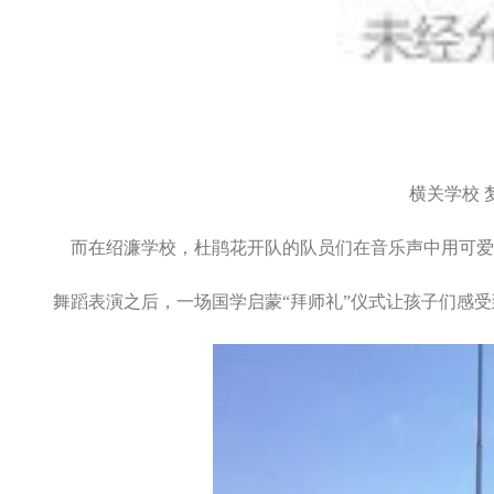
横关学校 
而在绍濂学校，杜鹃花开队的队员们在音乐声中用可爱
舞蹈表演之后，一场国学启蒙“拜师礼”仪式让孩子们感