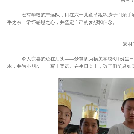
森村
宏村学校的志远队，则在六一儿童节组织孩子们亲手绘制
手之余，常怀感恩之心，并坚定自己的梦想和信念。
宏村
令人惊喜的还在后头——梦徽队为横关学校6月份生日
本，并为小朋友一一写上寄语。在生日会上，孩子们笑靥如