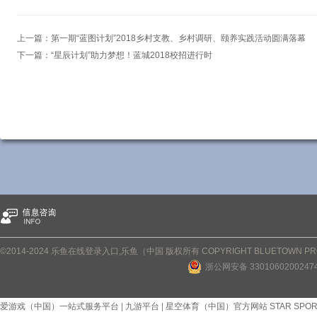
上一篇：
​第一期“蓝图计划”2018乡村支教、乡村调研、颐养实践活动圆满落幕
下一篇：
“星辰计划”助力梦想！蓝城2018校招进行时
©2014-2024 乐鱼在线登录入口,乐鱼（中国 版权所有 COPYRIGHT BLUETOWN PROPER
浙公网安备 3301060200247
爱游戏（中国）一站式服务平台
|
九游平台
|
星空体育（中国）官方网站 STAR SPOR