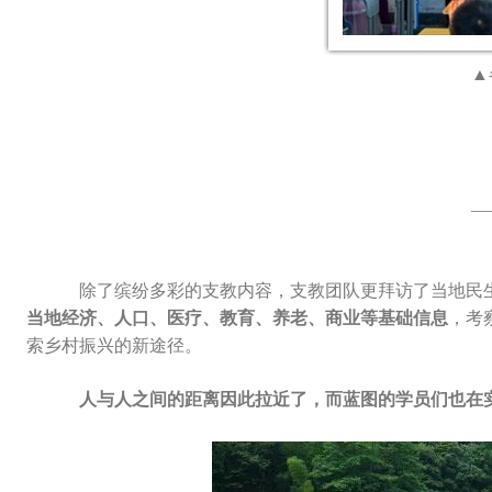
▲
—
除了缤纷多彩的支教内容，支教团队更拜访了当地民生
当地经济、人口、医疗、教育、养老、商业等基础信息
，考
索乡村振兴的新途径。
人与人之间的距离因此拉近了，而蓝图的学员们也在