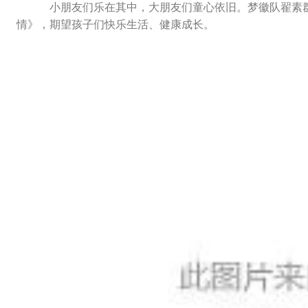
小朋友们乐在其中，大朋友们童心依旧。梦徽队翟素群
情》，期望孩子们快乐生活、健康成长。