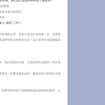
度非常高。你们自己是如何评价这个项目的？
们的预期。
受度还是比较高的。
评价。
上"成功"二字？
到市场的认同。但这只是迈出去的第一步，后面需
受这种学院式的养老生活？这才是评价乌镇雅园是
角，我们到现在位置，只是把研究成果的一部分拿
要提供，但要说服务品质、服务内容只有明年才能
。他希望这样的产品能够在越短的时间内面市，让