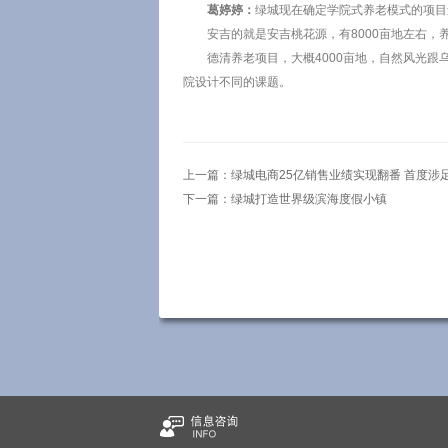
葛婷婷：
绿城现在确定学院式养老模式的项目
安吉的就是安吉桃花源，有8000亩地左右
德清养老项目，大概4000亩地，自然风光
院设计不同的课题。
上一篇：
绿城电商25亿销售业绩实现翻番 首度涉
下一篇：
绿城打造世界级滨海度假小镇