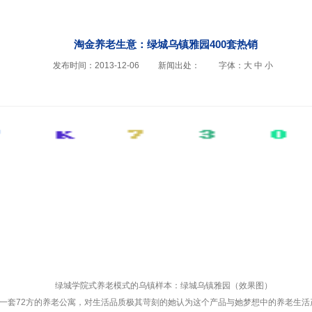
淘金养老生意：绿城乌镇雅园400套热销
发布时间：2013-12-06
新闻出处：
字体：
大
中
小
绿城学院式养老模式的乌镇样本：绿城乌镇雅园（效果图）
一套72方的养老公寓，对生活品质极其苛刻的她认为这个产品与她梦想中的养老生活