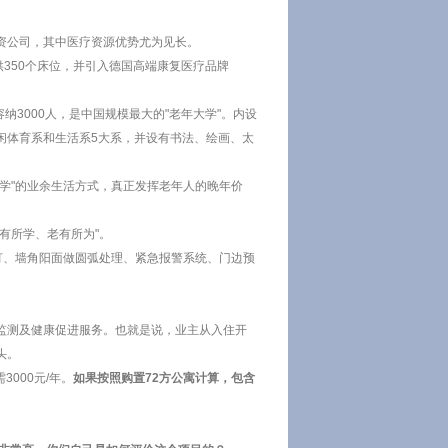
资公司，其中医疗资源优势尤为见长。
供350个床位，并引入德国高端康复医疗品牌
纳3000人，是中国规模最大的"老年大学"。内设
闲体育系和生活系5大系，并设有书法、绘画、太
学"的业余生活方式，真正发挥老年人的晚年价
有所学、老有所为"。
灯、墙角阳面做圆弧处理、紧急报警系统、门边预
监测及健康促进服务。也就是说，业主从入住开
头。
000元/年。
如果按照购置72方公寓计算，包含