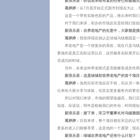
新浪乐居：听说老宋给布置的任务已经超额完成
葛婷婷：
从7月底开始正式面市到现在为止，
这是一个带有实验色彩的产品，推出来时我们
对于我们来讲，初步的市场反应是给我们鼓励
新浪乐居：在养老地产的生意中，大家都是摸
葛婷婷：
我觉得现在就认定绿城乌镇雅园是一
养老地产是一个很复杂的系统，现在只是乌镇
要做的是真正实际运营以后，这些服务实际展开以
否成功的时候。
另外，未来这种养老模式是否能够形成良性商
新浪乐居：这是绿城初尝养老地产的首个项目
葛婷婷：
虽然目前市场反应不错，但从另一角
出来给大家分享与体验，但其实更多服务内容要在
所以对我们来讲，市场的期望值越高，我们压
知道。应该说，明年是检验我们的年份，时间很短
新浪乐居：接下来，宋卫平董事长对乌镇雅园
葛婷婷：
目前来讲，整个项目都在宋总的认可
更多的老人们能够享受，这是他的一个愿望，现在
新浪乐居：绿城在养老地产还有什么计划？