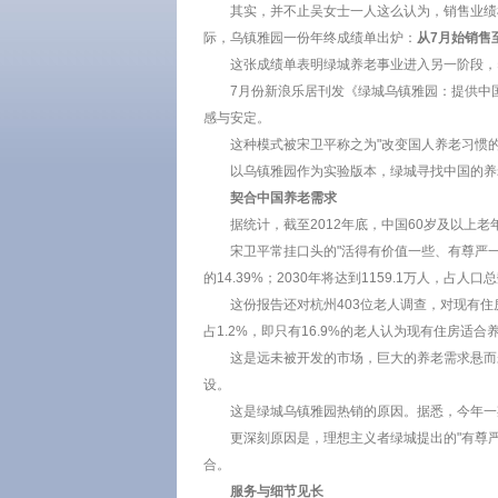
其实，并不止吴女士一人这么认为，销售业绩
际，乌镇雅园一份年终成绩单出炉：
从7月始销售
这张成绩单表明绿城养老事业进入另一阶段，
7月份新浪乐居刊发《绿城乌镇雅园：提供中
感与安定。
这种模式被宋卫平称之为"改变国人养老习惯
以乌镇雅园作为实验版本，绿城寻找中国的养
契合中国养老需求
据统计，截至2012年底，中国60岁及以上老年
宋卫平常挂口头的"活得有价值一些、有尊严一
的14.39%；2030年将达到1159.1万人，占
这份报告还对杭州403位老人调查，对现有住房
占1.2%，即只有16.9%的老人认为现有住房适合
这是远未被开发的市场，巨大的养老需求悬而
设。
这是绿城乌镇雅园热销的原因。据悉，今年一
更深刻原因是，理想主义者绿城提出的"有尊
合。
服务与细节见长