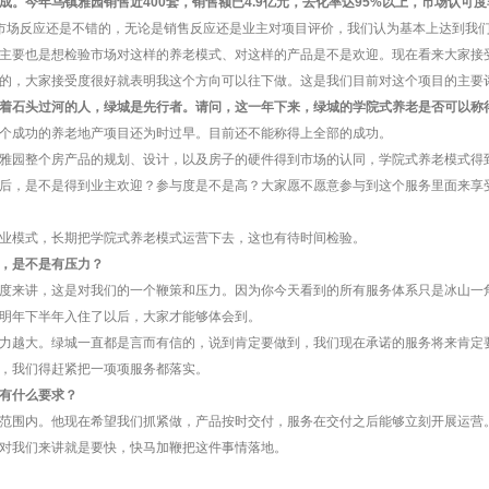
。今年乌镇雅园销售近400套，销售额已4.9亿元，去化率达95%以上，市场认可
市场反应还是不错的，无论是销售反应还是业主对项目评价，我们认为基本上达到我
主要也是想检验市场对这样的养老模式、对这样的产品是不是欢迎。现在看来大家接
的，大家接受度很好就表明我这个方向可以往下做。这是我们目前对这个项目的主要
着石头过河的人，绿城是先行者。请问，这一年下来，绿城的学院式养老是否可以称得
个成功的养老地产项目还为时过早。目前还不能称得上全部的成功。
雅园整个房产品的规划、设计，以及房子的硬件得到市场的认同，学院式养老模式得
后，是不是得到业主欢迎？参与度是不是高？大家愿不愿意参与到这个服务里面来享
业模式，长期把学院式养老模式运营下去，这也有待时间检验。
，是不是有压力？
度来讲，这是对我们的一个鞭策和压力。因为你今天看到的所有服务体系只是冰山一
明年下半年入住了以后，大家才能够体会到。
力越大。绿城一直都是言而有信的，说到肯定要做到，我们现在承诺的服务将来肯定
，我们得赶紧把一项项服务都落实。
有什么要求？
范围内。他现在希望我们抓紧做，产品按时交付，服务在交付之后能够立刻开展运营
对我们来讲就是要快，快马加鞭把这件事情落地。