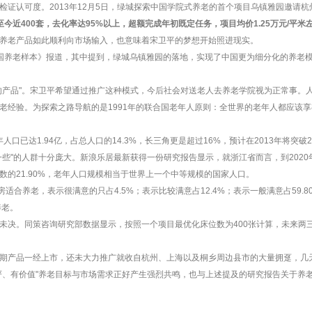
检证认可度。2013年12月5日，绿城探索中国学院式养老的首个项目乌镇雅园邀请
至今近400套，去化率达95%以上，超额完成年初既定任务，项目均价1.25万元/平米
养老产品如此顺利向市场输入，也意味着宋卫平的梦想开始照进现实。
国养老样本》报道，其中提到，绿城乌镇雅园的落地，实现了中国更为细分化的养老
的产品"。宋卫平希望通过推广这种模式，今后社会对送老人去养老学院视为正常事。
老经验。为探索之路导航的是1991年的联合国老年人原则：全世界的老年人都应该
人口已达1.94亿，占总人口的14.3%，长三角更是超过16%，预计在2013年将突破
些"的人群十分庞大。新浪乐居最新获得一份研究报告显示，就浙江省而言，到2020年6
人口总数的21.90%，老年人口规模相当于世界上一个中等规模的国家人口。
适合养老，表示很满意的只占4.5%；表示比较满意占12.4%；表示一般满意占59.8
养老。
未决。同策咨询研究部数据显示，按照一个项目最优化床位数为400张计算，未来两三
期产品一经上市，还未大力推广就收自杭州、上海以及桐乡周边县市的大量拥趸，几
严、有价值"养老目标与市场需求正好产生强烈共鸣，也与上述提及的研究报告关于养老