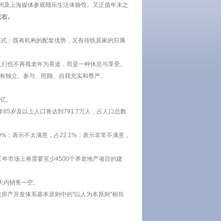
杭州及上海媒体参观颐乐生活体验馆。又正值年末之
左右。
模式：既有机构的配套优势，又有传统居家的归属
人们也不再视老年为畏途，而是一种休息与享受。
享有独立、参与、照顾、自我充实和尊严。
2亿。
5岁及以上人口将达到791.7万人，占人口总数
0%；表示不太满意，占22.1%；表示非常不满意，
年市场上将需要至少4500个养老地产项目的建
天内销售一空。
房产开发体系基本原则中的"以人为本原则"相符