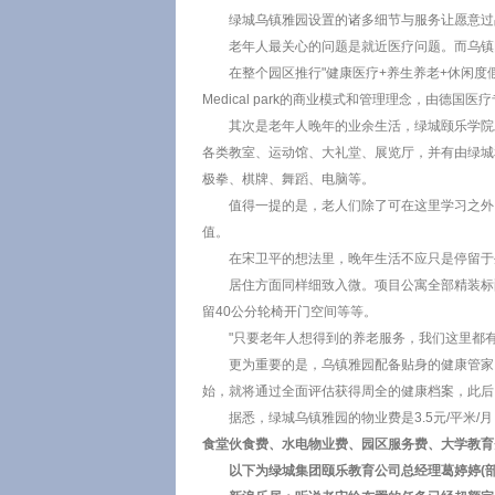
绿城乌镇雅园设置的诸多细节与服务让愿意过
老年人最关心的问题是就近医疗问题。而乌镇
在整个园区推行"健康医疗+养生养老+休闲度
Medical park的商业模式和管理理念，由
其次是老年人晚年的业余生活，绿城颐乐学院发
各类教室、运动馆、大礼堂、展览厅，并有由绿城
极拳、棋牌、舞蹈、电脑等。
值得一提的是，老人们除了可在这里学习之外
值。
在宋卫平的想法里，晚年生活不应只是停留于
居住方面同样细致入微。项目公寓全部精装标
留40公分轮椅开门空间等等。
"只要老年人想得到的养老服务，我们这里都
更为重要的是，乌镇雅园配备贴身的健康管家
始，就将通过全面评估获得周全的健康档案，此后
据悉，绿城乌镇雅园的物业费是3.5元/平米
食堂伙食费、水电物业费、园区服务费、大学教育
以下为绿城集团颐乐教育公司总经理葛婷婷(部