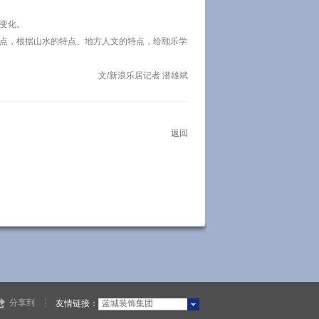
变化。
特点，根据山水的特点、地方人文的特点，给颐乐学
文/新浪乐居记者 潜雄斌
返回
分享到
友情链接：
蓝城装饰集团