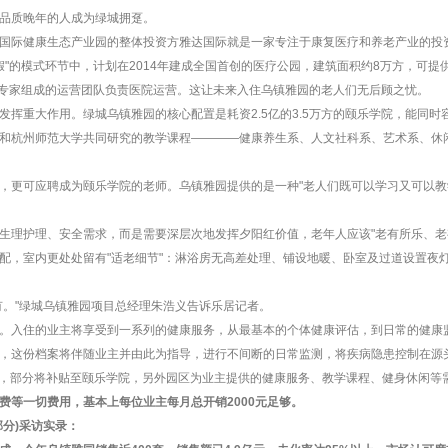
品质晚年的人成为绿城拥趸。
国际健康生态产业园的整体投资方雅达国际就是一家专注于康复医疗和养老产业的投
假"的模式环节中，计划在2014年建成全国首创的医疗公园，建筑面积约8万方，可提
德国医疗专家组成的运营团队负责医院运营。这让未来入住乌镇雅园的老人们无后顾之忧。
挥重大作用。绿城乌镇雅园的核心配置是耗资2.5亿的3.5万方的颐乐学院，能同时容
和杭州师范大学共同研究的教学课程————健康养生系、人文社科系、艺术系、休
，更可应聘成为颐乐学院的老师。乌镇雅园提供的是一种"老人们既可以学习又可以教
生理护理、安全需求，而是需要深层次地发挥夕阳红价值，老年人应该"老有所乐、老
配，室内更处处留有"适老细节"：淋浴房无高差处理、铺设地暖、卧室及过道设置夜
有。"绿城乌镇雅园项目总经理朱浩义告诉乐居记者。
。入住的业主将享受到一系列的健康服务，从最基本的个体健康评估，到日常的健康
，这份档案将伴随业主并由此为指导，进行不间断的日常监测，将疾病隐患控制在源
/月，部分将补贴至颐乐学院，另外园区为业主提供的健康服务、教学课程、健身休闲等需3
费等一切费用，基本上每位业主每月总开销2000元足够。
分)采访实录：