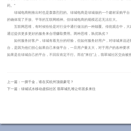
药。"
绿城电商刚推出时也是轰轰烈烈的。绿城电商是绿城做的一个建材采购平台
的确体现了开放、平等的互联网精神。但绿城电商的规模迟迟无法壮大。
互联网思维，有时候恰恰是对行业中通行做法的一种颠覆。传统观念中，大
通过提供更多更好的服务来合理赚取费用。两种思维，孰优孰劣？
如何服务好客户，绿城有着充分的经验，但如何服务好用户，对绿城来说还
台，是因为他们担心如果自己来做平台，一旦用户量太大，对于用户的各种要求
如果是在绿城自己的平台，不回应肯定不行。而在"来往"上，翡翠城社区交由被
上一篇：
一掷千金，谁在买杭州顶级豪宅？
下一篇：
绿城试水移动虚拟社区 翡翠城扎堆让邻居多来往