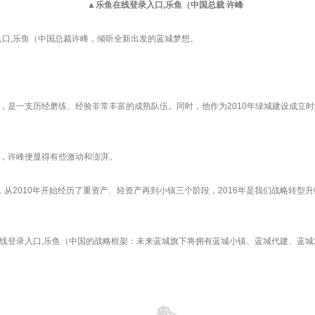
▲
乐鱼在线登录入口,乐鱼（中国总裁 许峰
入口,乐鱼（中国总裁许峰，倾听全新出发的蓝城梦想。
，是一支历经磨练、经验非常丰富的成熟队伍。同时，他作为2010年绿城建设成立
，许峰便显得有些激动和澎湃。
，从2010年开始经历了重资产、轻资产再到小镇三个阶段，2016年是我们战略转
线登录入口,乐鱼（中国的战略框架：未来蓝城旗下将拥有蓝城小镇、蓝城代建、蓝城