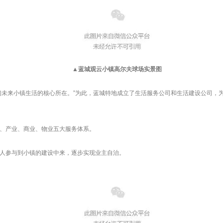
▲
蓝城观云小镇高尔夫球场实景图
们未来小镇生活的核心所在。”为此，蓝城特地成立了生活服务公司和生活建设公司，
、产业、商业、物业五大服务体系。
人参与到小镇的建设中来，逐步实现业主自治。