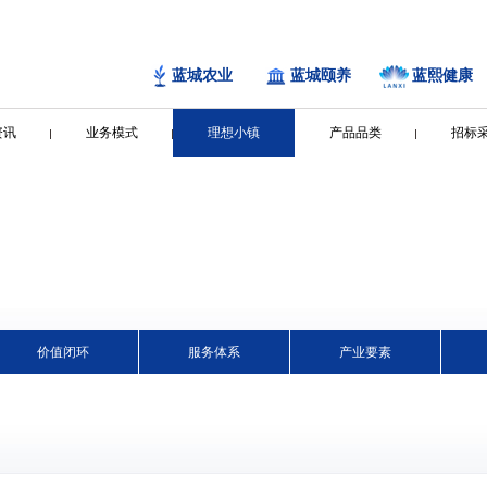
蓝城农业
蓝城颐养
蓝熙健康
资讯
业务模式
理想小镇
产品品类
招标
价值闭环
服务体系
产业要素