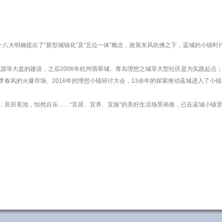
十八大明确提出了“新型城镇化”及“五位一体”概念，政策东风吹拂之下，蓝城的小镇时
源等大盘的建设，之后2006年杭州翡翠城、青岛理想之城等大型社区是为实践起点；2
桃李春风的火爆市场、2016年的理想小镇研讨大会，13余年的探索推动蓝城进入了小
，良田美池，怡然自乐……“宜居、宜养、宜旅”的美好生活场景画卷，已在蓝城小镇