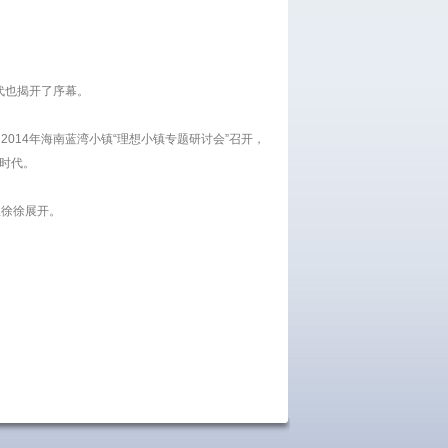
代也揭开了序幕。
014年海南蓝湾小镇“理想小镇专题研讨会”召开，
镇时代。
里徐徐展开。